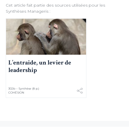
de ne plus afficher cette fenêtre. Ce système de trace est basé sur les
cookies. Ces fichiers ne peuvent en aucun cas endommager votre
Cet article fait partie des sources utilisées pour les
ordinateur, ni l'affecter d'aucune façon, vous pourrez les supprimer à
tout moment dans les options de votre navigateur.
Synthèses Manageris :
L’entraide, un levier de
leadership
302b – Synthèse (8 p.)
COHÉSION