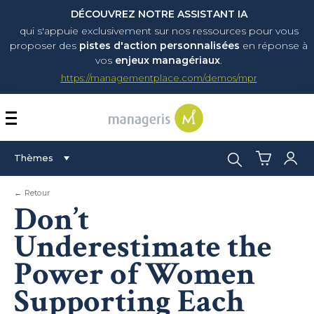
DÉCOUVREZ NOTRE ASSISTANT IA
qui s'appuie exclusivement sur nos ressources pour vous
proposer
des
pistes d'action personnalisées
en réponse à
vos
enjeux managériaux
.
https://managementplace.com/demos/mpr
AFFICHER OU MASQUER 
Rechercher :
Thèmes
← Retour
Don’t
Underestimate the
Power of Women
Supporting Each