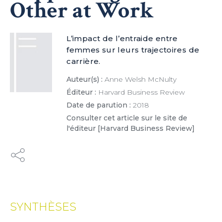
Other at Work
L’impact de l’entraide entre
femmes sur leurs trajectoires de
carrière.
×
Auteur(s) :
Anne Welsh McNulty
Éditeur :
Harvard Business Review
Date de parution :
2018
Consulter cet article sur le site de
ESSAI GRATUIT
l'éditeur [Harvard Business Review]
Découvrez gratuitement et sans engagement
nos contenus et notre solution d’aide à l’action
boostée par l'IA
JE DÉCOUVRE
SYNTHÈSES
(1) Cochez cette option pour laisser une trace sur votre ordinateur afin