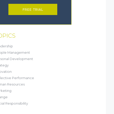
FREE TRIAL
OPICS
dership
ople Management
rsonal Development
ategy
ovation
lective Performance
man Resources
keting
ange
ial Responsibility