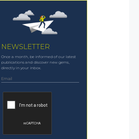
NEWSLETTER
Once a month, be informed of our latest
publications and discover new gems,
directly in your inbox.