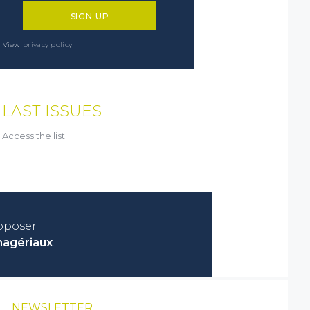
View
privacy policy
LAST ISSUES
Access the list
roposer
nagériaux
.
NEWSLETTER