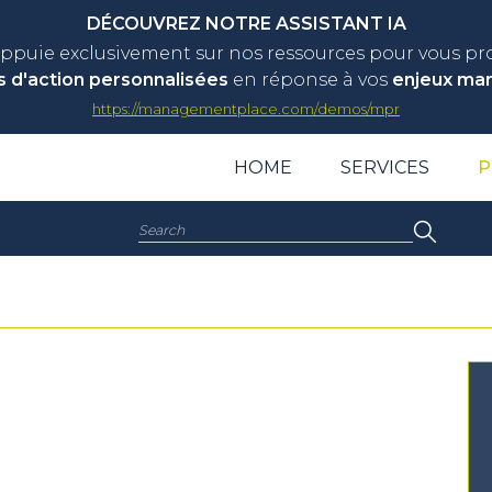
DÉCOUVREZ NOTRE ASSISTANT IA
appuie exclusivement sur nos ressources pour vous p
s d'action personnalisées
en réponse à vos
enjeux ma
https://managementplace.com/demos/mpr
HOME
SERVICES
P
Search: