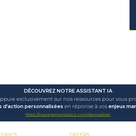
DÉCOUVREZ NOTRE ASSISTANT IA
appuie exclusivement sur nos ressources pour vous p
s d'action personnalisées
en réponse à vos
enjeux ma
https://managementplace.com/demos/mpr
TOPICS
OFFERS