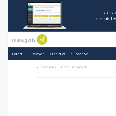
qui s'
des
piste
Latest
Discover
Free trial
Subscribe
Publications
> Themes :
Persuasion