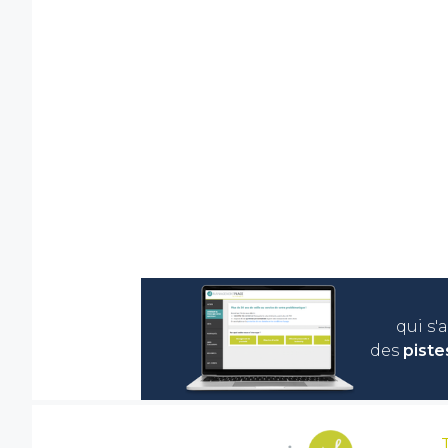
qui s'
des
piste