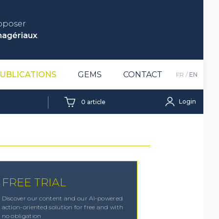
roposer
nagériaux
.
UBLICATIONS
GEMS
CONTACT
FR
EN
Login
0
article
FREE TRIAL
Discover our content and our AI-powered
action-oriented solution for free and with
no obligation