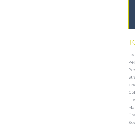
T
Lea
Pe
Pe
Str
Inn
Col
Hu
Mar
Ch
Soc