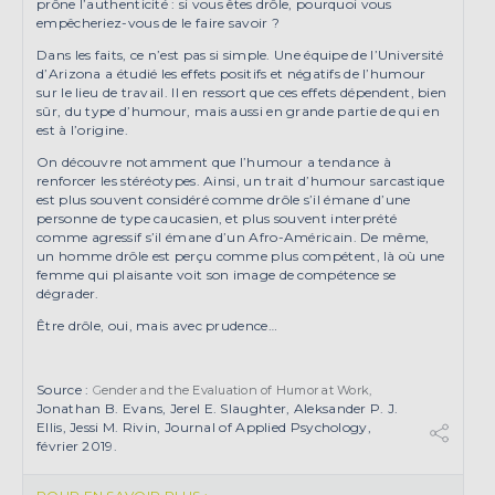
prône l’authenticité : si vous êtes drôle, pourquoi vous
empêcheriez-vous de le faire savoir ?
Dans les faits, ce n’est pas si simple. Une équipe de l’Université
d’Arizona a étudié les effets positifs et négatifs de l’humour
sur le lieu de travail. Il en ressort que ces effets dépendent, bien
sûr, du type d’humour, mais aussi en grande partie de qui en
est à l’origine.
On découvre notamment que l’humour a tendance à
renforcer les stéréotypes. Ainsi, un trait d’humour sarcastique
est plus souvent considéré comme drôle s’il émane d’une
personne de type caucasien, et plus souvent interprété
comme agressif s’il émane d’un Afro-Américain. De même,
un homme drôle est perçu comme plus compétent, là où une
femme qui plaisante voit son image de compétence se
dégrader.
Être drôle, oui, mais avec prudence…
Source :
G
ender and the Evaluation of Humor at Work,
Jonathan B. Evans, Jerel E. Slaughter, Aleksander P. J.
Ellis, Jessi M. Rivin, Journal of Applied Psychology,
février 2019.