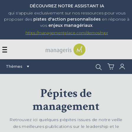
DÉCOUVREZ NOTRE ASSISTANT IA
qui s'appuie exclusivement sur nos ressources pour vous
proposer
des
pistes d'action personnalisées
en réponse à
vos
enjeux managériaux
.
https://managementplace.com/demos/mpr
AFFICHER OU MASQUER 
Rechercher :
Thèmes
Pépites de
management
Retrouvez ici quelques pépites issues de notre veille
des meilleures publications sur le leadership et le