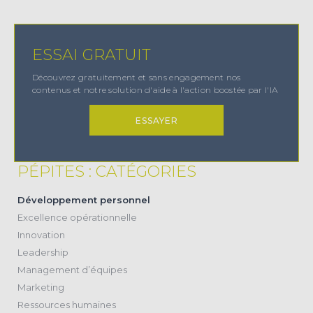
ESSAI GRATUIT
Découvrez gratuitement et sans engagement nos
contenus et notre solution d'aide à l'action boostée par l'IA
ESSAYER
PÉPITES : CATÉGORIES
(38)
Développement personnel
(11)
Excellence opérationnelle
(20)
Innovation
(17)
Leadership
(28)
Management d’équipes
(2)
Marketing
(24)
Ressources humaines