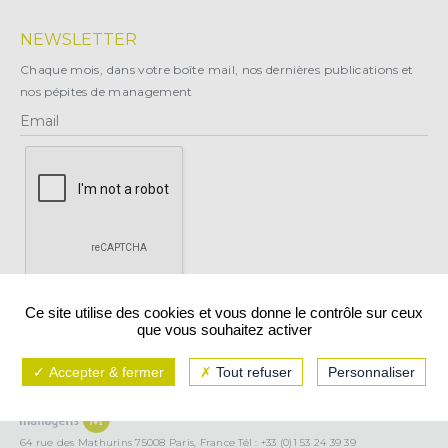
NEWSLETTER
Chaque mois, dans votre boîte mail, nos dernières publications et
nos pépites de management
X
Ce site utilise des cookies et vous donne le contrôle sur ceux
que vous souhaitez activer
Vous pouvez vous désabonner à tout moment.
Accepter & fermer
Tout refuser
Personnaliser
Mentions légales
CGU/CGV
Politique de confidentialité
64 rue des Mathurins 75008 Paris, France Tél : +33 (0)1 53 24 39 39