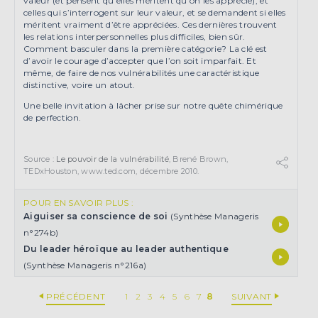
valeur (et pensent qu’elles méritent qu’on les apprécie); et
celles qui s’interrogent sur leur valeur, et se demandent si elles
méritent vraiment d’être appréciées. Ces dernières trouvent
les relations interpersonnelles plus difficiles, bien sûr.
Comment basculer dans la première catégorie? La clé est
d’avoir le courage d’accepter que l’on soit imparfait. Et
même, de faire de nos vulnérabilités une caractéristique
distinctive, voire un atout.
Une belle invitation à lâcher prise sur notre quête chimérique
de perfection.
Source :
Le pouvoir de la vulnérabilité
, Brené Brown,
TEDxHouston, www.ted.com, décembre 2010.
POUR EN SAVOIR PLUS :
Aiguiser sa conscience de soi
(Synthèse Manageris
n°274b)
Du leader héroïque au leader authentique
(Synthèse Manageris n°216a)
PRÉCÉDENT
1
2
3
4
5
6
7
8
SUIVANT