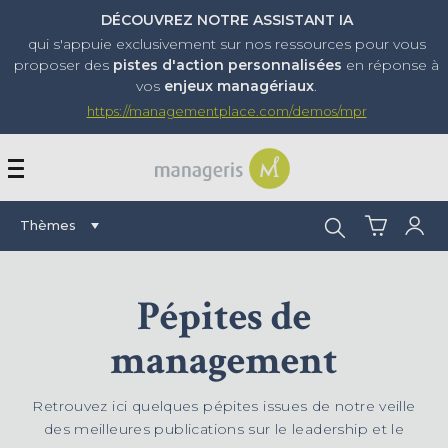
DÉCOUVREZ NOTRE ASSISTANT IA
qui s'appuie exclusivement sur nos ressources pour vous
proposer
des
pistes d'action personnalisées
en réponse à
vos
enjeux managériaux
.
https://managementplace.com/demos/mpr
AFFICHER OU MASQUER 
Rechercher :
Thèmes
Pépites de
management
Retrouvez ici quelques pépites issues de notre veille
des meilleures publications sur le leadership et le