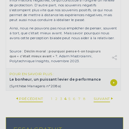
informations négatives, ce qui constitue à l’origine un réflexe
de protection. D’autre part, nos souvenirs négatifs
s’estompent plus vite que nos souvenirs positifs, ce qui nous
permet de mettre à distance les expériences négatives, mais
peut aussi nous conduire à idéaliser le passé.
Ainsi, nous ne pouvons pas nous empêcher de penser, souvent
à tort, que c’était mieux avant. Mais savoir pourquoi nous
avons cette perception biaisée peut nous aider à la relativiser.
Source :
Déclin moral : pourquoi pense-t-on toujours
Adam Mastroianni,
que « c’était mieux avant » ?
,
Polytechnique Insights, novembre 2023.
POUR EN SAVOIR PLUS :
Le bonheur, un puissant levier de performance
(Synthèse Manageris n°208a)
PRÉCÉDENT
1
2
3
4
5
6
7
8
SUIVANT