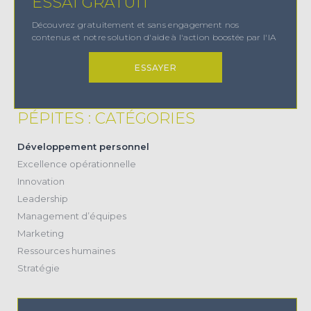
ESSAI GRATUIT
Découvrez gratuitement et sans engagement nos
contenus et notre solution d'aide à l'action boostée par l'IA
ESSAYER
PÉPITES : CATÉGORIES
(38)
Développement personnel
(11)
Excellence opérationnelle
(20)
Innovation
(17)
Leadership
(28)
Management d’équipes
(2)
Marketing
(24)
Ressources humaines
(22)
Stratégie