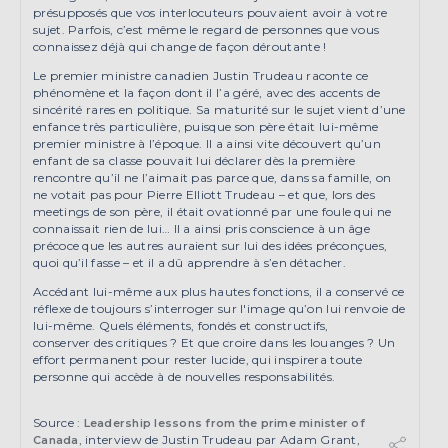
présupposés que vos interlocuteurs pouvaient avoir à votre
sujet. Parfois, c’est même le regard de personnes que vous
connaissez déjà qui change de façon déroutante !
Le premier ministre canadien Justin Trudeau raconte ce
phénomène et la façon dont il l’a géré, avec des accents de
sincérité rares en politique. Sa maturité sur le sujet vient d’une
enfance très particulière, puisque son père était lui-même
premier ministre à l’époque. Il a ainsi vite découvert qu’un
enfant de sa classe pouvait lui déclarer dès la première
rencontre qu’il ne l’aimait pas parce que, dans sa famille, on
ne votait pas pour Pierre Elliott Trudeau – et que, lors des
meetings de son père, il était ovationné par une foule qui ne
connaissait rien de lui… Il a ainsi pris conscience à un âge
précoce que les autres auraient sur lui des idées préconçues,
quoi qu’il fasse – et il a dû apprendre à s’en détacher.
Accédant lui-même aux plus hautes fonctions, il a conservé ce
réflexe de toujours s’interroger sur l'image qu’on lui renvoie de
lui-même. Quels éléments, fondés et constructifs,
conserver des critiques ? Et que croire dans les louanges ? Un
effort permanent pour rester lucide, qui inspirera toute
personne qui accède à de nouvelles responsabilités.
Source :
Leadership lessons from the prime minister of
, interview de Justin Trudeau par Adam Grant,
Canada